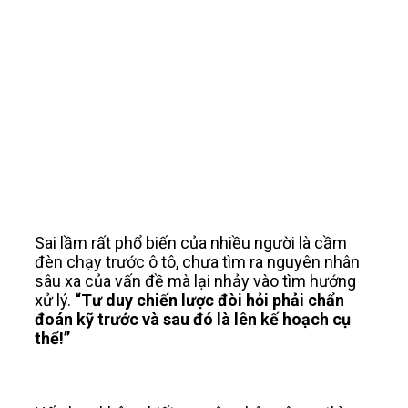
“Bạn phải tập trung vào bản chất
của vấn đề trước khi bắt tay vào
giải quyết.”
Sai lầm rất phổ biến của nhiều người là cầm
đèn chạy trước ô tô, chưa tìm ra nguyên nhân
sâu xa của vấn đề mà lại nhảy vào tìm hướng
xử lý.
“Tư duy chiến lược đòi hỏi phải chẩn
đoán kỹ trước và sau đó là lên kế hoạch cụ
thể!”