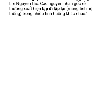
tìm Nguyên tắc. Các nguyên nhân gốc rễ
thường xuất hiện
lập đi lập lại
(mang tính hệ
thống) trong nhiều tình huống khác nhau.”
“Khi đi tìm nguyên nhân sâu xa
cũng giống đi tìm Nguyên tắc. Các
nguyên nhân gốc rễ thường xuất
hiện lặp đi lặp lại ”