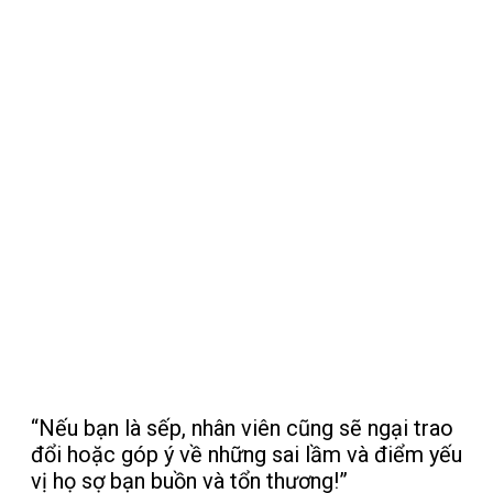
tìm nguyên nhân của
những điểm yếu (mà
ai cũng có). Từ đó
mới có thể giải quyết
tận gốc những
khuyết điểm cản trở
bạn tiến bộ."
“Nếu bạn là sếp, nhân viên cũng sẽ ngại trao
đổi hoặc góp ý về những sai lầm và điểm yếu
vị họ sợ bạn buồn và tổn thương!”