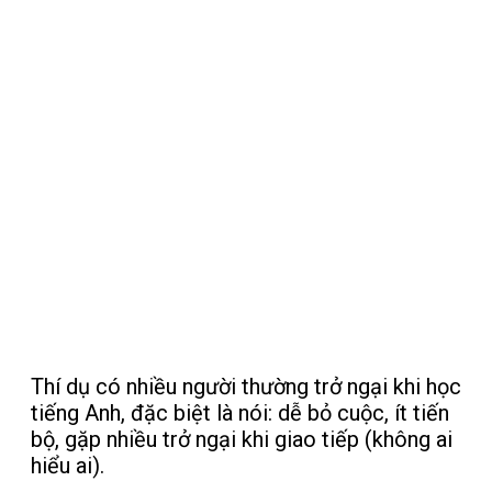
“Bạn phải mạnh dạn chẩn đoán và
chấp nhận những sai lầm và điểm
yếu của bản thân. Điều này rất khó
bởi lẽ chúng ta thường bị mù
không thấy và thường bị cái tôi nó
cản trở!”
Thí dụ có nhiều người thường trở ngại khi học
tiếng Anh, đặc biệt là nói: dễ bỏ cuộc, ít tiến
bộ, gặp nhiều trở ngại khi giao tiếp (không ai
hiểu ai).