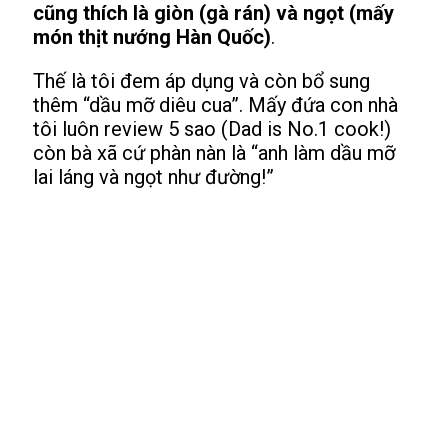
cũng thích là giòn (gà rán) và ngọt (mấy
món thịt nướng Hàn Quốc)
.
Thế là tôi đem áp dụng và còn bổ sung
thêm “dầu mỡ diêu cua”. Mấy đứa con nhà
tôi luôn review 5 sao (Dad is No.1 cook!)
còn bà xã cứ phàn nàn là “anh làm dầu mỡ
lai láng và ngọt như đường!”
"Nguyên tắc của (giải quyết)
khủng hoảng không phải là xử lý
mà là chuẩn bị (đề phòng) để nó
không xảy ra."