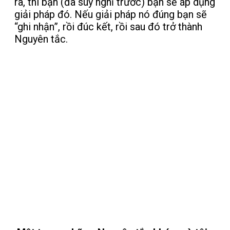
ra, thì bạn (đã suy nghĩ trước) bạn sẽ áp dụng
giải pháp đó. Nếu giải pháp nó đúng bạn sẽ
“ghi nhận”, rồi đúc kết, rồi sau đó trở thành
Nguyên tắc.
Những người “ra đời sớm” hay bị
trường đời vùi dập nhiều, thường
là có khả năng thích ứng cao (vì có
những nguyên tắc riêng). Còn
những ai được “bảo bọc” thì sẽ
không va chạm để có thể đối mặt
với khó khăn, thử thách nên sẽ dễ
bị đi sớm.