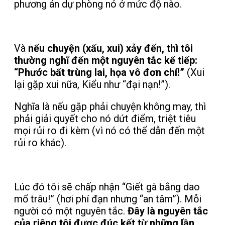
phương án dự phòng nó ở mức độ nào.
Và
nếu chuyện (xấu, xui) xảy đến, thì tôi
thường nghĩ đến một nguyên tắc kế tiếp:
“Phước bất trùng lai, họa vô đơn chí!”
(Xui
lại gặp xui nữa, Kiểu như “đại nạn!”).
Nghĩa là nếu gặp phải chuyện không may, thì
phải giải quyết cho nó dứt điểm, triệt tiêu
mọi rủi ro đi kèm (vì nó có thể dẫn đến một
rủi ro khác).
Lúc đó tôi sẽ chấp nhận “Giết gà bằng dao
mổ trâu!” (hơi phí đạn nhưng “an tâm”). Mỗi
người có một nguyên tắc.
Đây là nguyên tắc
của riêng tôi được đúc kết từ những lần