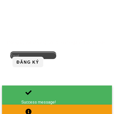
Đăng ký để không bỏ lỡ một ngày nhật ký nào
ĐĂNG KÝ
Success message!