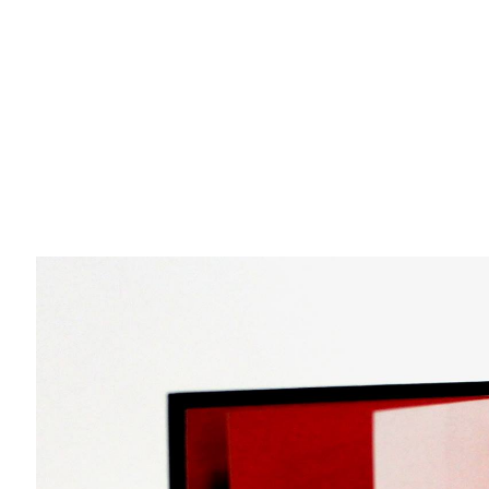
"Nguyên tắc được mỗi người đúc
kết sau những lần té ngã, sau đó
sẽ nhắc bạn: làm thế nào để không
gặp phải vấn đề"