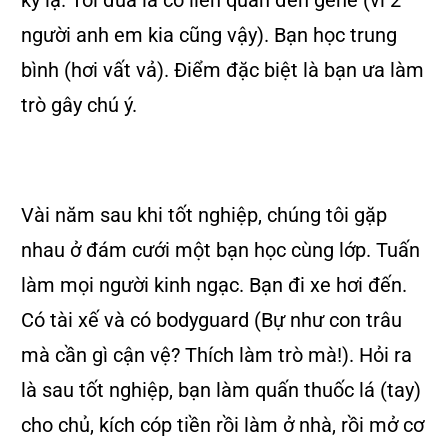
kỳ lạ. Tôi đùa là có liên quan đến gene (vì 2
người anh em kia cũng vậy). Bạn học trung
bình (hơi vất vả). Điểm đặc biệt là bạn ưa làm
trò gây chú ý.
Vài năm sau khi tốt nghiệp, chúng tôi gặp
nhau ở đám cưới một bạn học cùng lớp. Tuấn
làm mọi người kinh ngạc. Bạn đi xe hơi đến.
Có tài xế và có bodyguard (Bự như con trâu
mà cần gì cận vệ? Thích làm trò mà!). Hỏi ra
là sau tốt nghiệp, bạn làm quấn thuốc lá (tay)
cho chủ, kích cóp tiền rồi làm ở nhà, rồi mở cơ