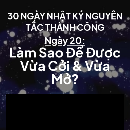
30 NGÀY NHẬT KÝ NGUYÊN
TẮC THÀNH CÔNG
Ngày 20:
Làm Sao Để Được
Vừa Cởi & Vừa
Mở?