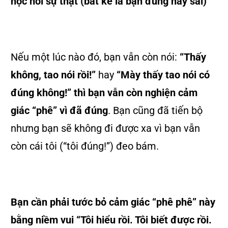
học hỏi sự thật (bất kể là bạn đúng hay sai)”
Nếu một lúc nào đó, bạn vẫn còn nói:
“Thấy
không, tao nói rồi!”
hay
“Mày thấy tao nói có
đúng không!”
thì bạn vẫn còn nghiện cảm
giác “phê” vì đã đúng
. Bạn cũng đã tiến bộ
nhưng bạn sẽ không đi được xa vì bạn vẫn
còn cái tôi (“tôi đúng!”) đeo bám.
Bạn cần phải tước bỏ cảm giác “phê phê” này
bằng niềm vui “Tôi hiểu rồi. Tôi biết được rồi.