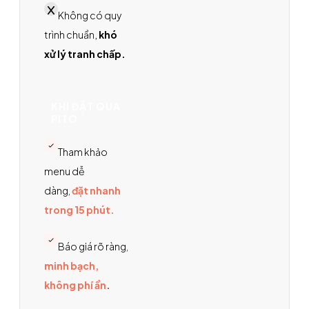
Không có quy
trình chuẩn
,
khó
xử lý tranh chấp.
KHI ĐẶT QUA
PITO
Tham khảo
menu dễ
dàng,
đặt nhanh
trong 15 phút.
Báo giá rõ ràng,
minh bạch,
không phí ẩn
.