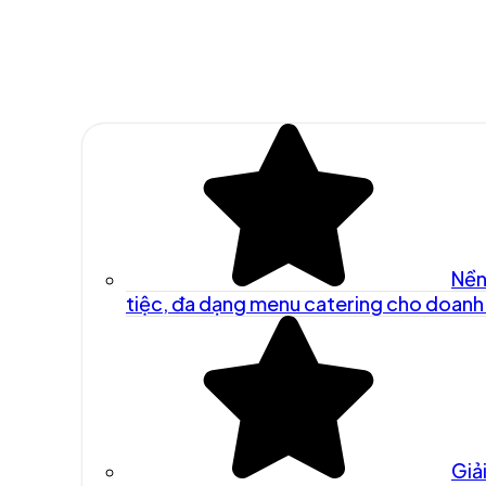
Nền
tiệc, đa dạng menu catering cho doanh
Giả