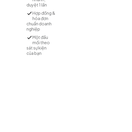
duyệt 1 lần
Hợp đồng &
hóa đơn
chuẩn doanh
nghiệp
Một đầu
mối theo
sát sự kiện
của bạn