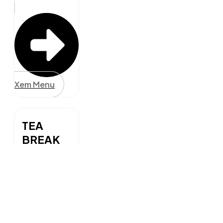
Xem Menu
TEA
BREAK
BOX
Gọn gàng, cá
nhân hoá
Chỉ từ