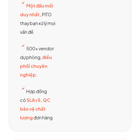
Mộ
t đầu mối
duy nhất,
PITO
thay bạn xử lý mọi
vấn đề.
500+ vendor
dự phòng
,
điều
phối chuyên
nghiệp.
Hợp đồng
có
SLA rõ, QC
bảo vệ chất
lượng
đơn hàng.