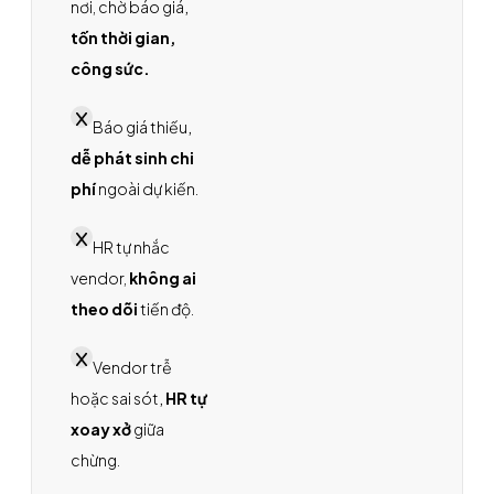
nơi, chờ báo giá
,
tốn thời gian,
công sức.
Báo giá thiếu
,
dễ phát sinh chi
phí
ngoài dự kiến.
HR tự nhắc
vendor,
không ai
theo dõi
tiến độ.
Vendor trễ
hoặc sai sót
,
HR tự
xoay xở
giữa
chừng.