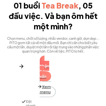
01 buổi
Tea Break
, 05
đầu việc.
Và bạn ôm hết
một mình?
Chọn menu, chốt số lượng, nhắc vendor, canh giờ, dọn dẹp...
PITO gom tất cả về một đầu mối. Bạn chỉ cần cho biết yêu
cầu một lần, duyệt một lần rồi tập trung vào những phần việc
quan trọng hơn. Còn về tiệc, PITO lo hết.
Nhận
tư
vấn
Xem
menu
Đặt
nhanh,