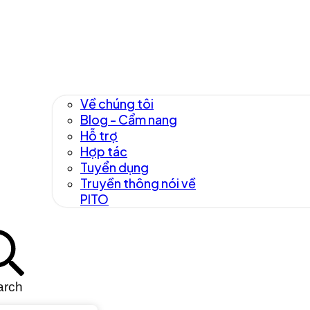
Về chúng tôi
Blog - Cẩm nang
Hỗ trợ
Hợp tác
Tuyển dụng
Truyền thông nói về
PITO
arch