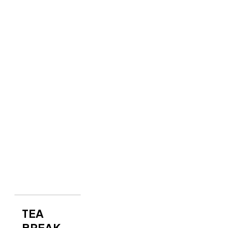
Lựa chọn cân
bằng cho đa
số sự kiện
Chỉ từ
189.000đ
/khách
Xem Menu
TEA
BREAK