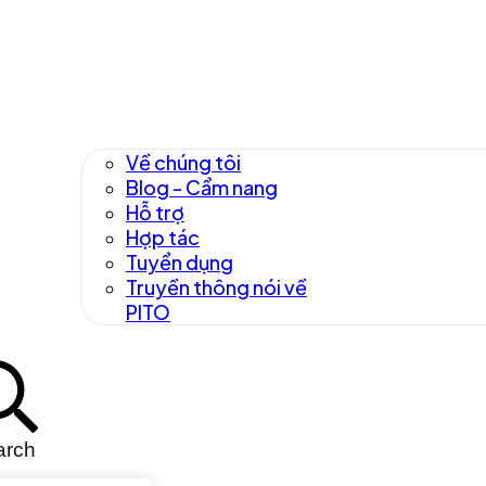
Về chúng tôi
Blog - Cẩm nang
Hỗ trợ
Hợp tác
Tuyển dụng
Truyền thông nói về
PITO
arch