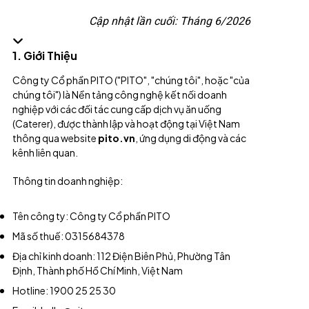
Cập nhật lần cuối: Tháng 6/2026
1. Giới Thiệu
Công ty Cổ phần PITO ("PITO", "chúng tôi", hoặc "của
chúng tôi") là Nền tảng công nghệ kết nối doanh
nghiệp với các đối tác cung cấp dịch vụ ăn uống
(Caterer), được thành lập và hoạt động tại Việt Nam
thông qua website
pito.vn
, ứng dụng di động và các
kênh liên quan.
Thông tin doanh nghiệp:
Tên công ty: Công ty Cổ phần PITO
Mã số thuế: 0315684378
Địa chỉ kinh doanh: 112 Điện Biên Phủ, Phường Tân
Định, Thành phố Hồ Chí Minh, Việt Nam
Hotline: 1900 25 25 30