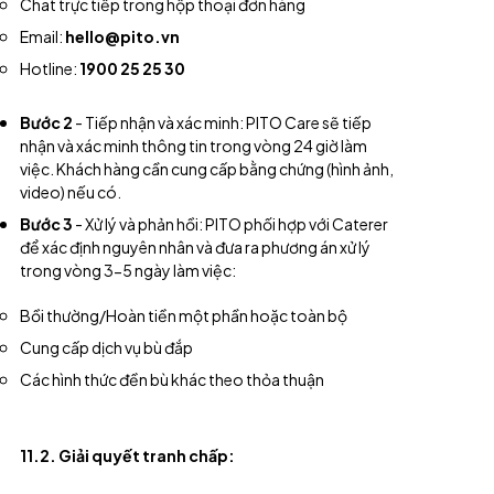
Chat trực tiếp trong hộp thoại đơn hàng
Email:
hello@pito.vn
Hotline:
1900 25 25 30
Bước 2
- Tiếp nhận và xác minh: PITO Care sẽ tiếp
nhận và xác minh thông tin trong vòng 24 giờ làm
việc. Khách hàng cần cung cấp bằng chứng (hình ảnh,
video) nếu có.
Bước 3
- Xử lý và phản hồi: PITO phối hợp với Caterer
để xác định nguyên nhân và đưa ra phương án xử lý
trong vòng 3-5 ngày làm việc:
Bồi thường/Hoàn tiền một phần hoặc toàn bộ
Cung cấp dịch vụ bù đắp
Các hình thức đền bù khác theo thỏa thuận
11.2. Giải quyết tranh chấp: