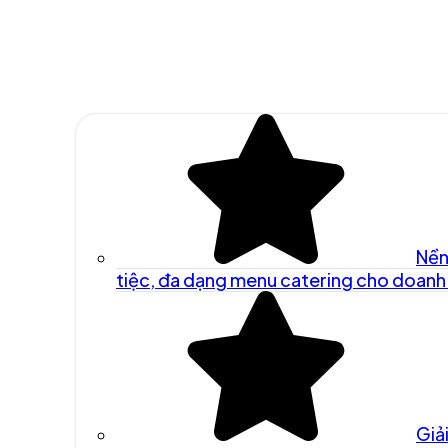
Nền
tiệc, đa dạng menu catering cho doanh
Giả