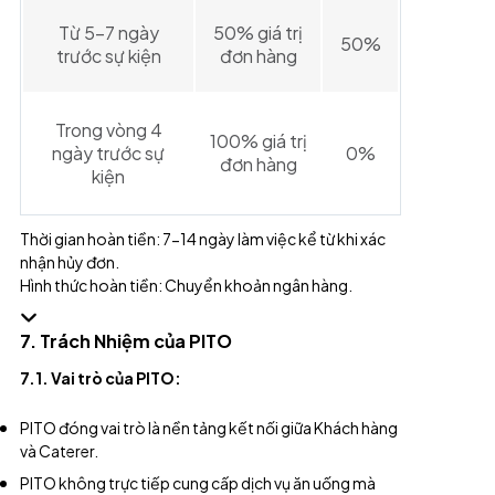
Từ 5-7 ngày
50% giá trị
50%
trước sự kiện
đơn hàng
Trong vòng 4
100% giá trị
ngày trước sự
0%
đơn hàng
kiện
Thời gian hoàn tiền: 7-14 ngày làm việc kể từ khi xác
nhận hủy đơn.
Hình thức hoàn tiền: Chuyển khoản ngân hàng.
7. Trách Nhiệm của PITO
7.1. Vai trò của PITO:
PITO đóng vai trò là nền tảng kết nối giữa Khách hàng
và Caterer.
PITO không trực tiếp cung cấp dịch vụ ăn uống mà