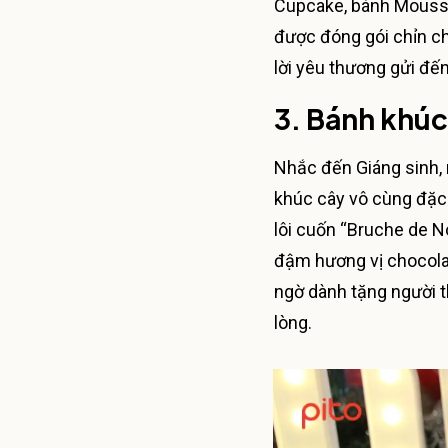
Cupcake, bánh Mousse,
được đóng gói chỉn chu
lời yêu thương gửi đế
3. Bánh khú
Nhắc đến Giáng sinh,
khúc cây vô cùng đặc 
lôi cuốn “Bruche de N
đậm hương vị chocolat
ngờ dành tặng người 
lòng.