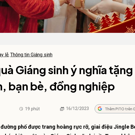
y lễ
Thông tin Giáng sinh
,
uà Giáng sinh ý nghĩa tặng
n, bạn bè, đồng nghiệp
16/12/2023
19
phút
Thêm PITO trên 
, đường phố được trang hoàng rực rỡ, giai điệu Jingle Be