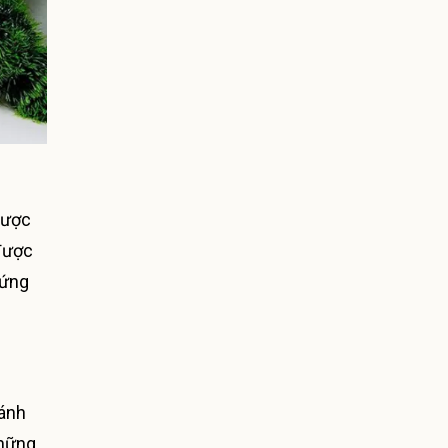
được
 được
 ứng
bánh
Những