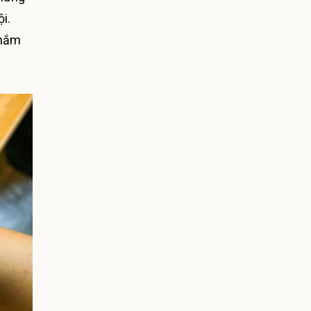
i.
thắm