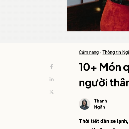
Cẩm nang
Thông tin Ngà
>
10+ Món q
người thâ
Thanh
Ngân
Thời tiết dần se lạnh