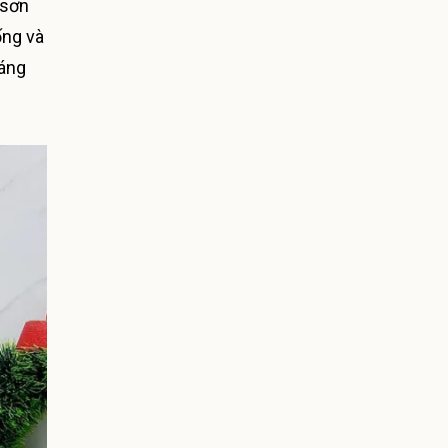
 sơn
ống và
iáng