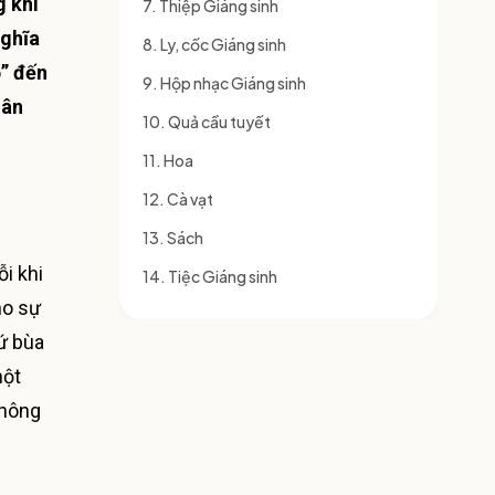
g khí
7. Thiệp Giáng sinh
nghĩa
8. Ly, cốc Giáng sinh
ỏ” đến
9. Hộp nhạc Giáng sinh
hân
10. Quả cầu tuyết
11. Hoa
12. Cà vạt
13. Sách
i khi
14. Tiệc Giáng sinh
ho sự
hứ bùa
một
thông