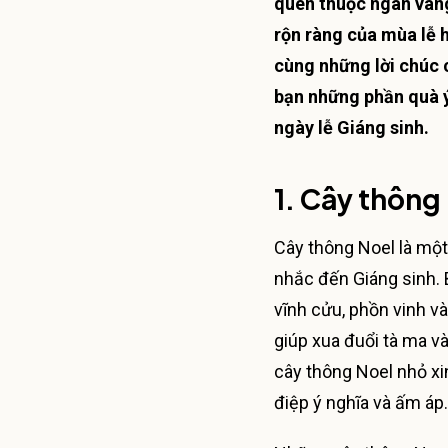
quen thuộc ngân vang
rộn ràng của mùa lễ 
cùng những lời chúc c
bạn những phần quà ý
ngày lễ Giáng sinh.
1.
Cây thông
Cây thông Noel là một
nhắc đến Giáng sinh.
vĩnh cửu, phồn vinh v
giúp xua đuổi tà ma v
cây thông Noel nhỏ xi
điệp ý nghĩa và ấm áp.