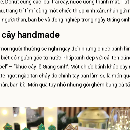
 Donut cùng các loại trái cây, nước uống thanh mát. Tất
, trang trí tỉ mỉ cùng một chiếc thiệp xinh xắn, nhắn gửi
n người thân, bạn bè và đồng nghiệp trong ngày Giáng sinh
c cây handmade
 mọi người thường sẽ nghĩ ngay đến những chiếc bánh hì
biệt có nguồn gốc từ nước Pháp xinh đẹp với cái tên cũn
oel” – “khúc cây lễ Giáng sinh”. Một chiếc bánh khúc câ
e ngọt ngào tan chảy do chính tay bạn làm sẽ là món qu
thân, bạn bè. Món quà tuy nhỏ nhưng gói ghém bằng cả t