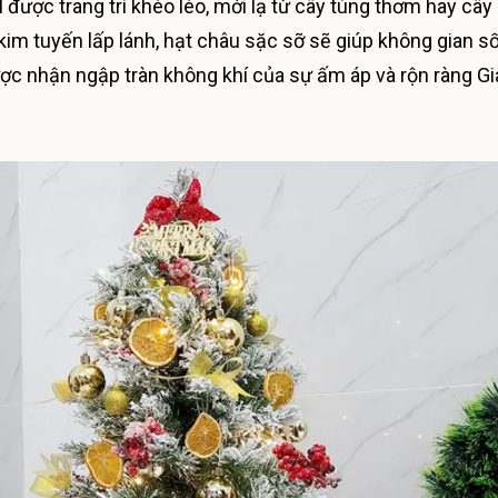
được trang trí khéo léo, mới lạ từ cây tùng thơm hay cây
im tuyến lấp lánh, hạt châu sặc sỡ sẽ giúp không gian s
ợc nhận ngập tràn không khí của sự ấm áp và rộn ràng G