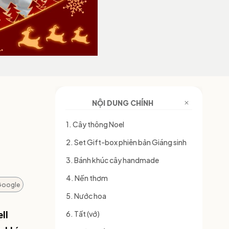
NỘI DUNG CHÍNH
1. Cây thông Noel
2. Set Gift-box phiên bản Giáng sinh
3. Bánh khúc cây handmade
4. Nến thơm
Google
5. Nước hoa
6. Tất (vớ)
ll