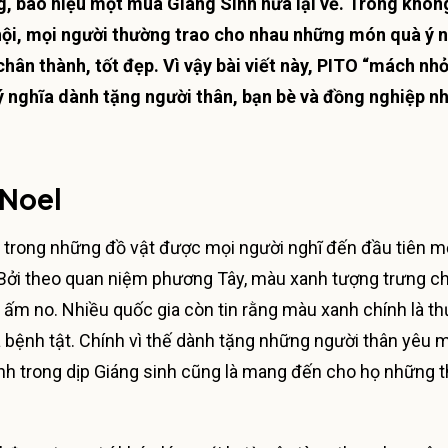
, báo hiệu một mùa Giáng Sinh nữa lại về. Trong khôn
hội, mọi người thường trao cho nhau những món quà ý 
hân thành, tốt đẹp. Vì vậy bài viết này, PITO “mách nh
 nghĩa dành tặng người thân, bạn bè và đồng nghiệp n
 Noel
 trong những đồ vật được mọi người nghĩ đến đầu tiên mỗ
 Bởi theo quan niệm phương Tây, màu xanh tượng trưng c
à ấm no. Nhiều quốc gia còn tin rằng màu xanh chính là t
à bệnh tật. Chính vì thế dành tặng những người thân yêu 
nh trong dịp Giáng sinh cũng là mang đến cho họ những 