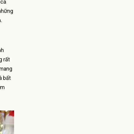
 cả
 những
.
nh
g rất
y mang
à bất
ấm