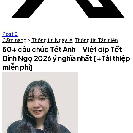
Post
0
Cẩm nang
>
Thông tin Ngày lễ
,
Thông tin Tân niên
50+ câu chúc Tết Anh – Việt dịp Tết
Bính Ngọ 2026 ý nghĩa nhất [+Tải thiệp
miễn phí]