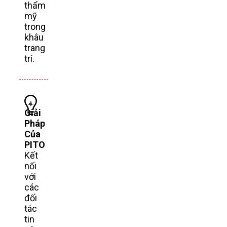
thẩm
mỹ
trong
khâu
trang
trí.
Giải
Pháp
Của
PITO
Kết
nối
với
các
đối
tác
tin