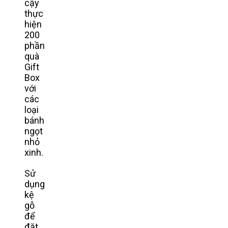
cậy
thực
hiện
200
phần
quà
Gift
Box
với
các
loại
bánh
ngọt
nhỏ
xinh.
Sử
dụng
kệ
gỗ
để
đặt