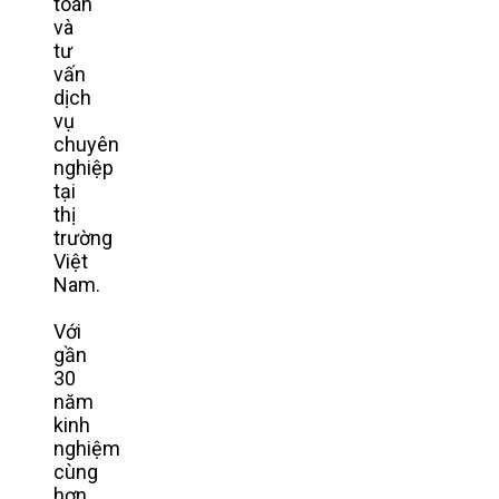
toán
và
tư
vấn
dịch
vụ
chuyên
nghiệp
tại
thị
trường
Việt
Nam.
Với
gần
30
năm
kinh
nghiệm
cùng
hơn