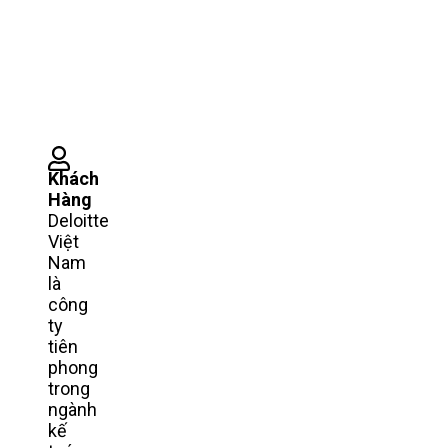
Khách
Hàng
Deloitte
Việt
Nam
là
công
ty
tiên
phong
trong
ngành
kế