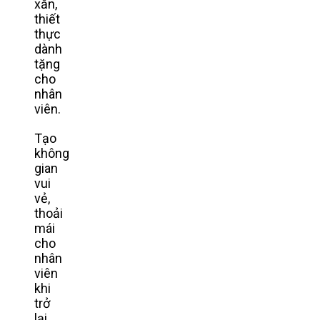
xắn,
thiết
thực
dành
tặng
cho
nhân
viên.
Tạo
không
gian
vui
vẻ,
thoải
mái
cho
nhân
viên
khi
trở
lại