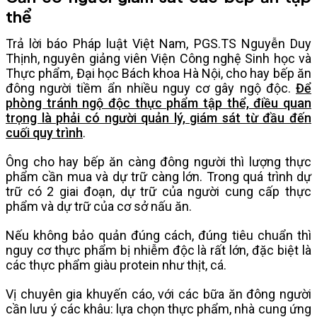
thể
Trả lời báo Pháp luật Việt Nam, PGS.TS Nguyễn Duy
Thịnh, nguyên giảng viên Viện Công nghệ Sinh học và
Thực phẩm, Đại học Bách khoa Hà Nội, cho hay bếp ăn
đông người tiềm ẩn nhiều nguy cơ gây ngộ độc.
Để
phòng tránh ngộ độc thực phẩm tập thể, điều quan
trọng là phải có người quản lý, giám sát từ đầu đến
cuối quy trình
.
Ông cho hay bếp ăn càng đông người thì lượng thực
phẩm cần mua và dự trữ càng lớn. Trong quá trình dự
trữ có 2 giai đoạn, dự trữ của người cung cấp thực
phẩm và dự trữ của cơ sở nấu ăn.
Nếu không bảo quản đúng cách, đúng tiêu chuẩn thì
nguy cơ thực phẩm bị nhiễm độc là rất lớn, đặc biệt là
các thực phẩm giàu protein như thịt, cá.
Vị chuyên gia khuyến cáo, với các bữa ăn đông người
cần lưu ý các khâu: lựa chọn thực phẩm, nhà cung ứng