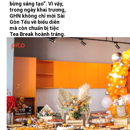
bừng sáng tạo”. Vì vậy,
trong ngày khai trương,
GHN không chỉ mời Sài
Gòn Tếu về biểu diễn
mà còn chuẩn bị tiệc
Tea Break hoành tráng.