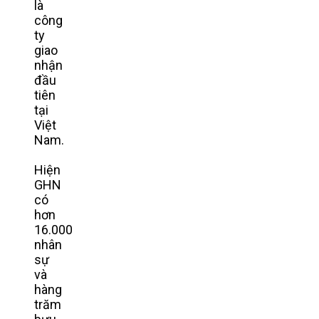
là
công
ty
giao
nhận
đầu
tiên
tại
Việt
Nam.
Hiện
GHN
có
hơn
16.000
nhân
sự
và
hàng
trăm