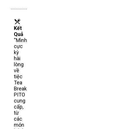
Kết
Quả
“Mình
cực
kỳ
hài
lòng
về
tiệc
Tea
Break
PITO
cung
cấp,
từ
các
món