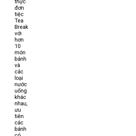
thực
đơn
tiệc
Tea
Break
với
hơn
10
món
bánh
và
các
loại
nước
uống
khác
nhau,
ưu
tiên
các
bánh
có