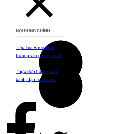
NỘI DUNG CHÍNH
Tiệc Tea Break khai
trương văn phòng Tech
Thực đơn hơn 10 loại
bánh, đậm sắc cam