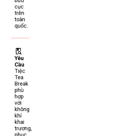
bưu
cục
trên
toàn
quốc.
Yêu
Cầu
Tiệc
Tea
Break
phù
hợp
với
không
khí
khai
trương,
phục