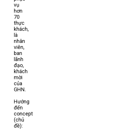
vụ
hơn
70
thực
khách,
là
nhân
viên,
ban
lãnh
đạo,
khách
mời
của
GHN.
Hướng
đến
concept
(chủ
đề):