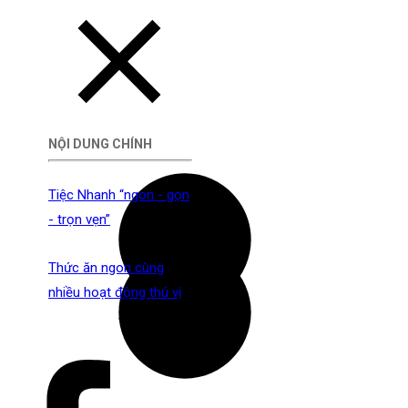
NỘI DUNG CHÍNH
Tiệc Nhanh “ngon - gọn
- trọn vẹn”
Thức ăn ngon cùng
nhiều hoạt động thú vị