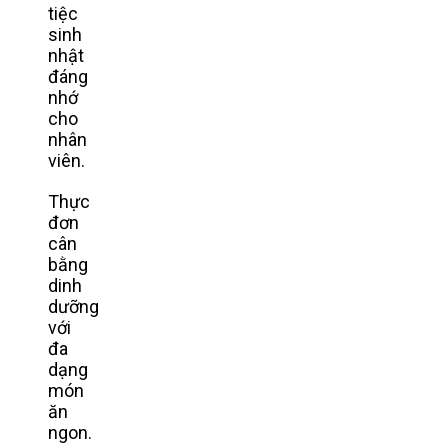
tiệc
sinh
nhật
đáng
nhớ
cho
nhân
viên.
Thực
đơn
cân
bằng
dinh
dưỡng
với
đa
dạng
món
ăn
ngon.