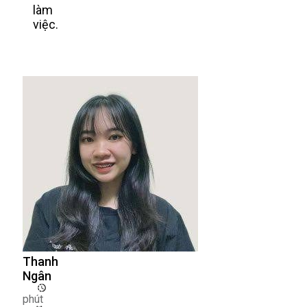
làm
việc.
Thanh
Ngân
phút