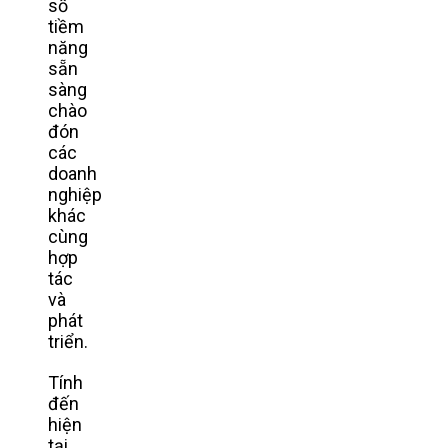
số
tiềm
năng
sẵn
sàng
chào
đón
các
doanh
nghiệp
khác
cùng
hợp
tác
và
phát
triển.
Tính
đến
hiện
tại,