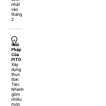
nhật
vào
tháng
2.
Giải
Pháp
Của
PITO
Xây
dựng
thực
đơn
Tiệc
Nhanh
gồm
nhiều
món