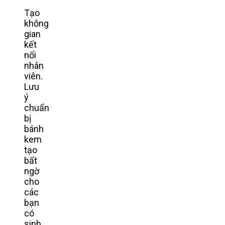
Tạo
không
gian
kết
nối
nhân
viên.
Lưu
ý
chuẩn
bị
bánh
kem
tạo
bất
ngờ
cho
các
bạn
có
sinh