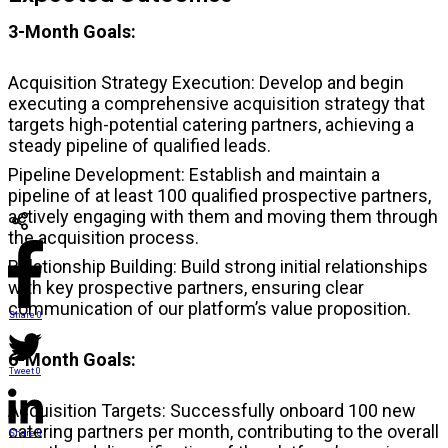
3-Month Goals:
Acquisition Strategy Execution: Develop and begin
executing a comprehensive acquisition strategy that
targets high-potential catering partners, achieving a
steady pipeline of qualified leads.
Pipeline Development: Establish and maintain a
pipeline of at least 100 qualified prospective partners,
actively engaging with them and moving them through
the acquisition process.
Relationship Building: Build strong initial relationships
with key prospective partners, ensuring clear
communication of our platform’s value proposition.
Share
0
6-Month Goals:
Tweet
0
Acquisition Targets: Successfully onboard 100 new
catering partners per month, contributing to the overall
Share
0