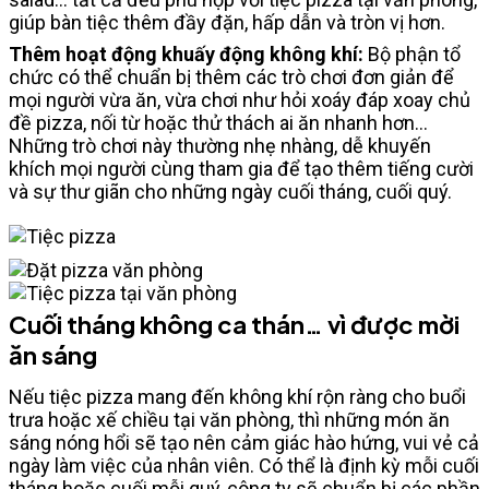
giúp bàn tiệc thêm đầy đặn, hấp dẫn và tròn vị hơn.
Thêm hoạt động khuấy động không khí:
Bộ phận tổ
chức có thể chuẩn bị thêm các trò chơi đơn giản để
mọi người vừa ăn, vừa chơi như hỏi xoáy đáp xoay chủ
đề pizza, nối từ hoặc thử thách ai ăn nhanh hơn…
Những trò chơi này thường nhẹ nhàng, dễ khuyến
khích mọi người cùng tham gia để tạo thêm tiếng cười
và sự thư giãn cho những ngày cuối tháng, cuối quý.
Cuối tháng không ca thán… vì được mời
ăn sáng
Nếu tiệc pizza mang đến không khí rộn ràng cho buổi
trưa hoặc xế chiều tại văn phòng, thì những món ăn
sáng nóng hổi sẽ tạo nên cảm giác hào hứng, vui vẻ cả
ngày làm việc của nhân viên. Có thể là định kỳ mỗi cuối
tháng hoặc cuối mỗi quý, công ty sẽ chuẩn bị các phần