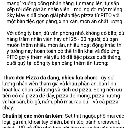
mang” xuống cổng nhận hàng, tự mang lên, tự sắp
xếp rồi đến giờ ăn nhân viên… mỗi người một miếng.
Sky Mavis đã chọn giải pháp tiệc pizza từ PITO với
một bàn tiệc gọn gàng, xinh xắn, món ăn chất lượng.
Với công ty bạn, dù văn phòng nhỏ, không có bếp; dù
hàng trăm nhân viên hay chỉ 25 - 30 người; dù bạn
muốn thêm nhiều món ăn, nhiều hoạt động khác thì
ý tưởng này hoàn toàn có thể triển khai và đáp ứng.
PITO gợi ý thêm vài yếu tố để tiệc pizza cuối tháng,
cuối quý tại công ty bạn càng thêm ấn tượng:
Thực đơn Pizza đa dạng, nhiều lựa chọn:
Tùy số
lượng nhân viên tham gia và khẩu phần ăn, bạn linh
hoạt lựa chọn số lượng và kích cỡ pizza. Song nên ưu
tiên có cả pizza đế dày, pizza đế mỏng; pizza hương
vị: hải sản, bò, gà, nấm, phô mai, rau củ… và cả pizza
chay.
Chuẩn bị các món ăn kèm:
Set thịt nguội, phô mai các
loại; gà rán, khoai tây chiên, bánh táo, bánh croissant,
salad… tất cả đều phù hợp với tiệc pizza tại văn phòng,