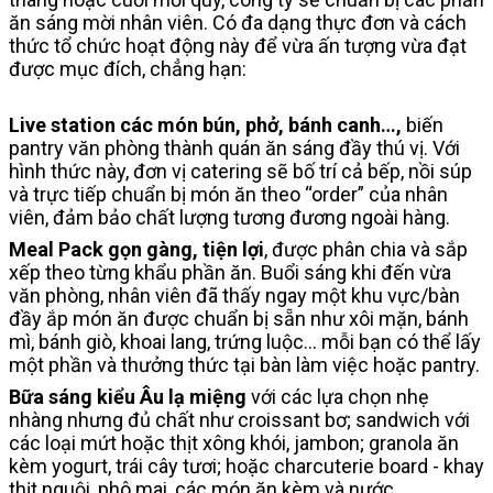
ăn sáng mời nhân viên. Có đa dạng thực đơn và cách
thức tổ chức hoạt động này để vừa ấn tượng vừa đạt
được mục đích, chẳng hạn:
Live station các món bún, phở, bánh canh…,
biến
pantry văn phòng thành quán ăn sáng đầy thú vị. Với
hình thức này, đơn vị catering sẽ bố trí cả bếp, nồi súp
và trực tiếp chuẩn bị món ăn theo “order” của nhân
viên, đảm bảo chất lượng tương đương ngoài hàng.
Meal Pack gọn gàng, tiện lợi
, được phân chia và sắp
xếp theo từng khẩu phần ăn. Buổi sáng khi đến vừa
văn phòng, nhân viên đã thấy ngay một khu vực/bàn
đầy ắp món ăn được chuẩn bị sẵn như xôi mặn, bánh
mì, bánh giò, khoai lang, trứng luộc… mỗi bạn có thể lấy
một phần và thưởng thức tại bàn làm việc hoặc pantry.
Bữa sáng kiểu Âu lạ miệng
với các lựa chọn nhẹ
nhàng nhưng đủ chất như croissant bơ; sandwich với
các loại mứt hoặc thịt xông khói, jambon; granola ăn
kèm yogurt, trái cây tươi; hoặc charcuterie board - khay
thịt nguội, phô mai, các món ăn kèm và nước