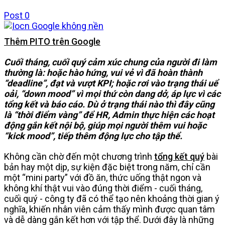
Post
0
Thêm PITO trên Google
Cuối tháng, cuối quý cảm xúc chung của người đi làm
thường là: hoặc hào hứng, vui vẻ vì đã hoàn thành
“deadline”, đạt và vượt KPI; hoặc rơi vào trạng thái uể
oải, “down mood” vì mọi thứ còn dang dở, áp lực vì các
tổng kết và báo cáo. Dù ở trạng thái nào thì đây cũng
là “thời điểm vàng” để HR, Admin thực hiện các hoạt
động gắn kết nội bộ, giúp mọi người thêm vui hoặc
“kick mood”, tiếp thêm động lực cho tập thể.
Không cần chờ đến một chương trình
tổng kết quý
bài
bản hay một dịp, sự kiện đặc biệt trong năm, chỉ cần
một “mini party” với đồ ăn, thức uống thật ngon và
không khí thật vui vào đúng thời điểm - cuối tháng,
cuối quý - công ty đã có thể tạo nên khoảng thời gian ý
nghĩa, khiến nhân viên cảm thấy mình được quan tâm
và dễ dàng gắn kết hơn với tập thể. Dưới đây là những