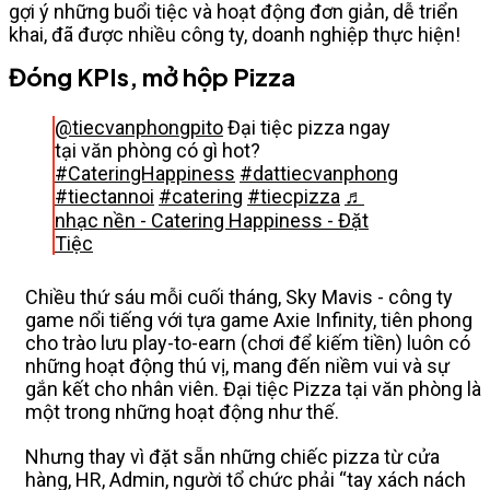
gợi ý những buổi tiệc và hoạt động đơn giản, dễ triển
khai, đã được nhiều công ty, doanh nghiệp thực hiện!
Đóng KPIs, mở hộp Pizza
@tiecvanphongpito
Đại tiệc pizza ngay
tại văn phòng có gì hot?
#CateringHappiness
#dattiecvanphong
#tiectannoi
#catering
#tiecpizza
♬
nhạc nền - Catering Happiness - Đặt
Tiệc
Chiều thứ sáu mỗi cuối tháng, Sky Mavis - công ty
game nổi tiếng với tựa game Axie Infinity, tiên phong
cho trào lưu play-to-earn (chơi để kiếm tiền) luôn có
những hoạt động thú vị, mang đến niềm vui và sự
gắn kết cho nhân viên. Đại tiệc Pizza tại văn phòng là
một trong những hoạt động như thế.
Nhưng thay vì đặt sẵn những chiếc pizza từ cửa
hàng, HR, Admin, người tổ chức phải “tay xách nách