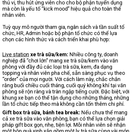
thú vị, thu hút ứng viên cho cho bộ phận tuyển dụng
mà còn là yếu tố “kick mood” hiệu quả cho toàn thể
nhân viên.
Tuỳ quy mô người tham gia, ngân sách và tần suất tổ
chức, HR, Admin hoặc bộ phận tổ chức có thể lựa
chọn các hình thức và cách triển khai phù hợp:
Live station
xe trà sữa/kem:
Nhiều công ty, doanh
nghiệp đã “chơi lớn” mang xe trà sữa/kem vào văn
phòng với đầy đủ các loại trà sữa, kem, đa dạng
topping và nhân viên pha chế, sẵn sàng phục vụ theo
“order” của mọi người. Với cách làm này, chắc chắn
rằng buổi chiều cuối tháng, cuối quý không khí tại văn
phòng sẽ rộn ràng và tràn ngập tiếng cười. Đặc biệt, với
khung xe bạn có thể tận dụng cho những tháng, những
lần tổ chức tiếp theo mà không cần tốn thêm chi phí.
Gift box trà sữa, bánh tea break:
Nếu chưa thể mang
cả xe trà sữa vào văn phòng, bạn có thể lựa chọn giải
pháp gift box gọn, nhẹ, tiện lợi. Mỗi nhân viên sẽ nhận
một hộp quà xinh xắn gồm một ly trà sữa cùng vài món