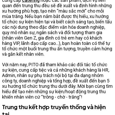
cung cấp
catering
hoặc các sản phẩm, dịch vụ liên
quan đến trung thu đều sẽ đề xuất và định hình những
xu hướng phù hợp, tạo nên “màu sắc mới” cho mỗi
mùa trăng. Nếu bạn nắm bắt được thị hiếu, xu hướng
tổ chức sự kiện hiện tại và biết cách sáng tạo, biến tấu
các nội dung theo đặc điểm văn hóa doanh nghiệp,
quy mô nhân sự, ngân sách và đối tượng tham gia
(nhân viên Gen Z, gia đình có trẻ em hay có khách
hàng VIP, lãnh đạo cấp cao...), bạn hoàn toàn có thể tự
tổ chức một buổi trung thu ấn tượng, truyền cảm hứng
và gắn kết nhân viên.
Với năm nay, PITO đã tham khảo các đối tác tổ chức
sự kiện, cung cấp tiệc và cả những khách hàng là HR,
Admin, nhân sự phụ trách nội bộ tại đa dạng nhóm
công ty, doanh nghiệp và tổng hợp, đề xuất đến bạn 5
xu hướng tổ chức trung thu dưới đây. Mời bạn cùng tìm
hiểu để tạo nên những sự kiện/hoạt động trung thu
khiến nhân viên cứ “trông - chờ - trăng”!
Trung thu kết hợp truyền thống và hiện
tại