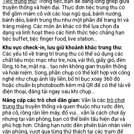
Tiệc trung thu
:
Trong tiệc, bạn dễ dàng lồng ghép giữa
truyền thống và hiện đại. Thực đơn tiệc trung thu có
thể gồm mâm cỗ với các loại ngũ quả, bánh nướng,
bánh dẻo, bánh trung thu như một phần để trang trí và
tráng miệng. Các món ăn khác có thể lựa chọn đa
dạng và linh hoạt theo các hình thức tiệc chẳng hạn
tiệc buffet, tiệc finger food, live station…
Khu vực check-in, lưu giữ khoảnh khắc trung thu:
Các yếu tố về trang trí trung thu có thể sử dụng các
chất liệu mộc mạc như tre, nứa, vải thô, giấy gió, đèn
lồng, tò he, mặt nạ… tạo nên không gian truyền thống
và hoài niệm. Song, phần chụp có thể kết hợp với công
nghệ như chụp ảnh lấy liền, bố trí bục xoay 360 độ
hoặc chuẩn bị photobooth kèm mã QR để có thể tải về
điện thoại, đăng tải ngay sau khi chụp…
Nâng cấp các trò chơi dân gian:
Vẫn là các
trò chơi
trung thu
truyền thống và quen thuộc như rước đèn,
phá cỗ, rồng rắn lên mây, đố vui… vẫn là cách chơi ấy
nhưng tại văn phòng, bạn có thể biến tấu hiện đại và
phù hợp hơn. Chẳng hạn rước đèn phiên bản nhân viên
văn phòng, vượt qua từng thử thách tại các trạm để